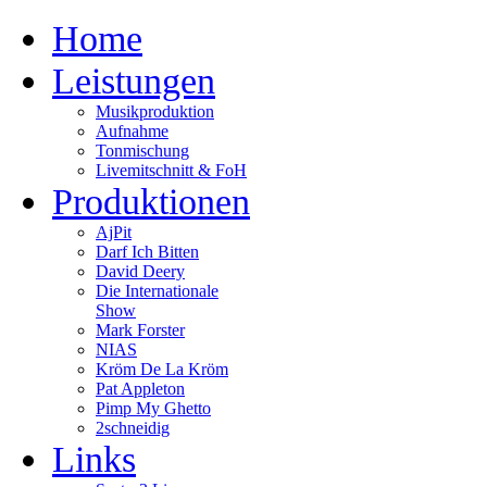
Home
Leistungen
Musikproduktion
Aufnahme
Tonmischung
Livemitschnitt & FoH
Produktionen
AjPit
Darf Ich Bitten
David Deery
Die Internationale
Show
Mark Forster
NIAS
Kröm De La Kröm
Pat Appleton
Pimp My Ghetto
2schneidig
Links